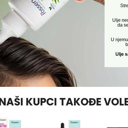
Stre
Ulje ne
da se
U njemu 
b
Ulje 
NAŠI KUPCI TAKOĐE VOL