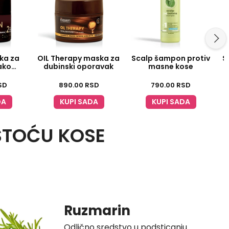
ka za
OIL Therapy maska za
Scalp šampon protiv
S
lako
dubinski oporavak
masne kose
nje
SD
890.00
RSD
790.00
RSD
DA
KUPI SADA
KUPI SADA
STOĆU KOSE
Ruzmarin
Odlično sredstvo u podsticanju