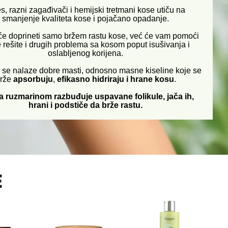
s, razni zagađivači i hemijski tretmani kose utiču na
smanjenje kvaliteta kose i pojačano opadanje.
će doprineti samo bržem rastu kose, već će vam pomoći
 rešite i drugih problema sa kosom poput isušivanja i
oslabljenog korijena.
se nalaze dobre masti, odnosno masne kiseline koje se
rže
apsorbuju
,
efikasno hidriraju i hrane kosu
.
sa ruzmarinom razbuđuje uspavane folikule, jača ih,
hrani i podstiče da brže rastu.
E