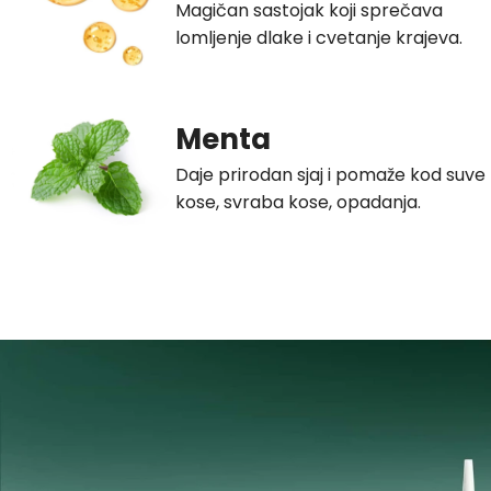
Magičan sastojak koji sprečava
lomljenje dlake i cvetanje krajeva.
Menta
Daje prirodan sjaj i pomaže kod suve
kose, svraba kose, opadanja.