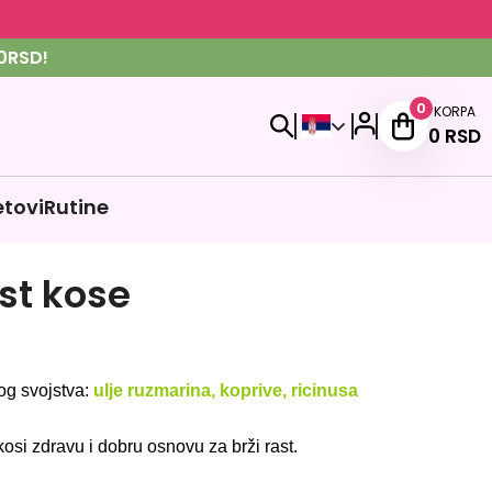
0RSD!
0
KORPA
0
RSD
etovi
Rutine
st kose
og svojstva:
ulje ruzmarina, koprive, ricinusa
si zdravu i dobru osnovu za brži rast.