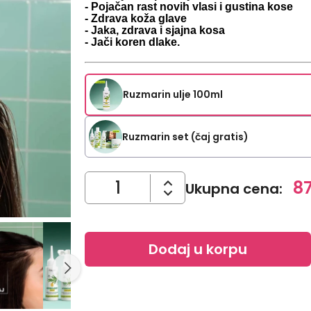
- Pojačan rast novih vlasi i gustina kose
- Zdrava koža glave
- Jaka, zdrava i sjajna kosa
- Jači koren dlake.
Ruzmarin ulje 100ml
Ruzmarin set (čaj gratis)
8
Ukupna cena
:
Dodaj u korpu