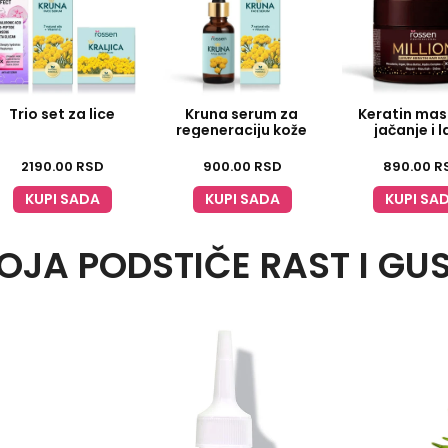
Trio set za lice
Kruna serum za
Keratin mas
regeneraciju kože
jačanje i 
stilizova
2190.00
RSD
900.00
RSD
890.00
R
KUPI SADA
KUPI SADA
KUPI SA
OJA PODSTIČE RAST I GU