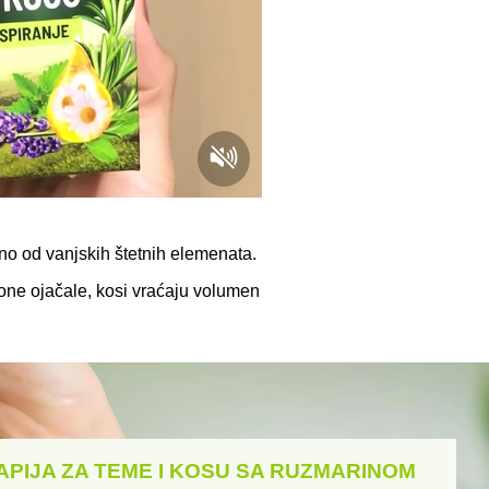
eno od vanjskih štetnih elemenata.
e one ojačale, kosi vraćaju volumen
APIJA ZA TEME I KOSU SA RUZMARINOM