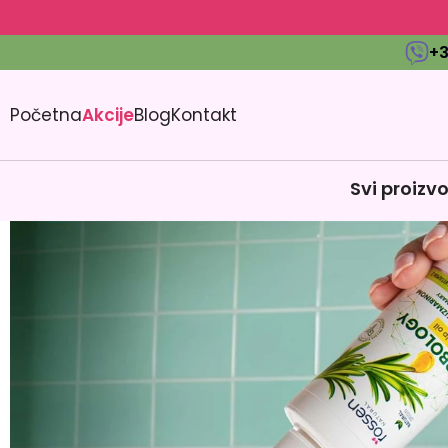
+3
Početna
Akcije
Blog
Kontakt
Svi proizv