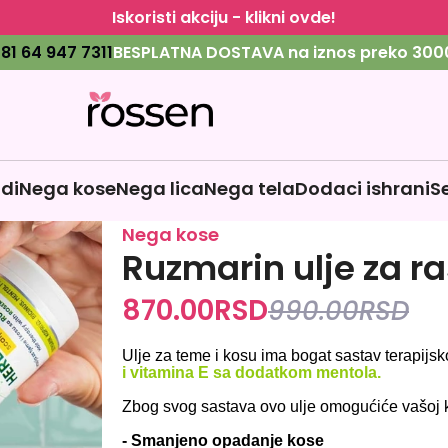
Iskoristi akciju - klikni ovde!
81 64 947 7311
BESPLATNA DOSTAVA na iznos preko 300
odi
Nega kose
Nega lica
Nega tela
Dodaci ishrani
S
Nega kose
Ruzmarin ulje za ra
870.00
RSD
990.00
RSD
Ulje za teme i kosu ima bogat sastav terapijsk
i vitamina E sa dodatkom mentola.
Zbog svog sastava ovo ulje omogućiće vašoj ko
- Smanjeno opadanje kose