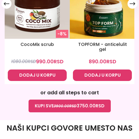
-8%
CocoMix scrub
TOPFORM - anticelulit
gel
990.00
RSD
890.00
RSD
1080.00
RSD
DODAJ U KORPU
DODAJ U KORPU
or add all steps to cart
KUPI SVE
3750.00
RSD
3900.00
RSD
NAŠI KUPCI GOVORE UMESTO NAS