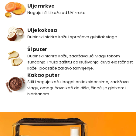
Ulje mrkve
Neguje i štiti kožu od UV zraka.
Ulje kokosa
Dubinski hidrira kožu i sprečava gubitak vlage.
Ši puter
Dubinski hidrira kožu, zadržavajući vlagu tokom
sunčanja. Pruža zaštitu od isušivanja, čuva elastičnost
kože i podstiče zdravo tamnjenje.
Kakao puter
Štiti i neguje kožu, bogat antioksidansima, zadržava
vlagu, omogućava koži da diše, čineći je glatkom i
hidriranom.