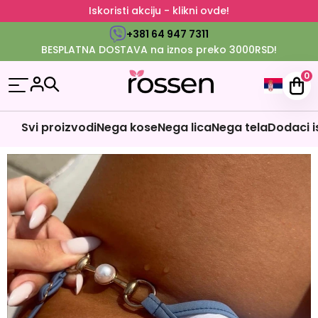
Iskoristi akciju - klikni ovde!
+381 64 947 7311
BESPLATNA DOSTAVA na iznos preko 3000RSD!
0
Svi proizvodi
Nega kose
Nega lica
Nega tela
Dodaci i