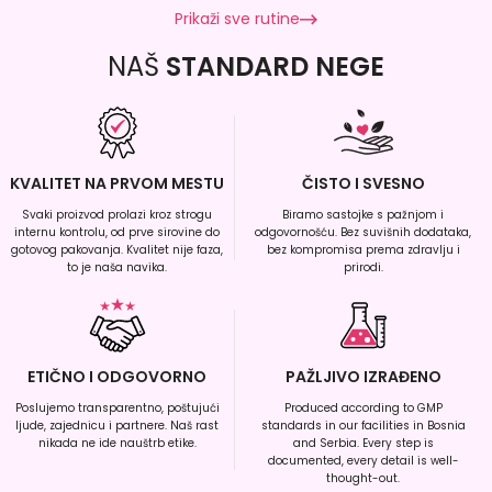
Prikaži sve rutine
NAŠ
STANDARD NEGE
KVALITET NA PRVOM MESTU
ČISTO I SVESNO
Svaki proizvod prolazi kroz strogu
Biramo sastojke s pažnjom i
internu kontrolu, od prve sirovine do
odgovornošću. Bez suvišnih dodataka,
gotovog pakovanja. Kvalitet nije faza,
bez kompromisa prema zdravlju i
to je naša navika.
prirodi.
ETIČNO I ODGOVORNO
PAŽLJIVO IZRAĐENO
Poslujemo transparentno, poštujući
Produced according to GMP
ljude, zajednicu i partnere. Naš rast
standards in our facilities in Bosnia
nikada ne ide nauštrb etike.
and Serbia. Every step is
documented, every detail is well-
thought-out.