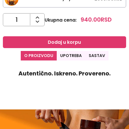
940.00
RSD
Ukupna cena
:
Dodaj u korpu
O PROIZVODU
UPOTREBA
SASTAV
Autentično. Iskreno. Provereno.