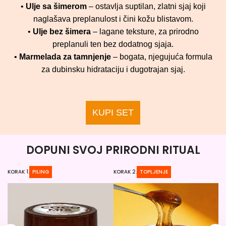
•
Ulje sa šimerom
– ostavlja suptilan, zlatni sjaj koji
naglašava preplanulost i čini kožu blistavom.
•
Ulje bez šimera
– lagane teksture, za prirodno
preplanuli ten bez dodatnog sjaja.
•
Marmelada za tamnjenje
– bogata, njegujuća formula
za dubinsku hidrataciju i dugotrajan sjaj.
KUPI SET
DOPUNI SVOJ PRIRODNI RITUAL
KORAK 1.
PILING
KORAK 2.
TOPLJENJE
KO