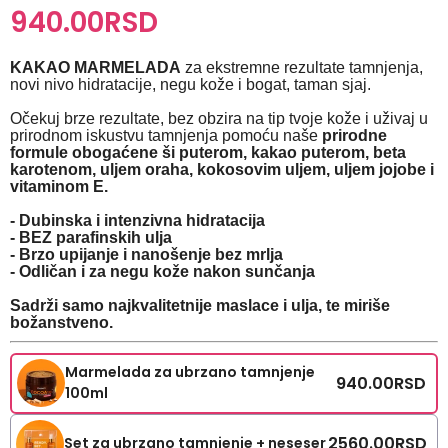
940.00
RSD
KAKAO MARMELADA
za ekstremne rezultate tamnjenja,
novi nivo hidratacije, negu kože i bogat, taman sjaj.
Očekuj brze rezultate, bez obzira na tip tvoje kože i uživaj u
prirodnom iskustvu tamnjenja pomoću naše
prirodne
formule obogaćene ši puterom, kakao puterom, beta
karotenom, uljem oraha, kokosovim uljem, uljem jojobe i
vitaminom E.
- Dubinska i intenzivna hidratacija
- BEZ parafinskih ulja
- Brzo upijanje i nanošenje bez mrlja
- Odličan i za negu kože nakon sunčanja
Sadrži samo najkvalitetnije maslace i ulja, te miriše
božanstveno.
Marmelada za ubrzano tamnjenje
940.00
RSD
100ml
2560.00
RSD
Set za ubrzano tamnjenje + neseser