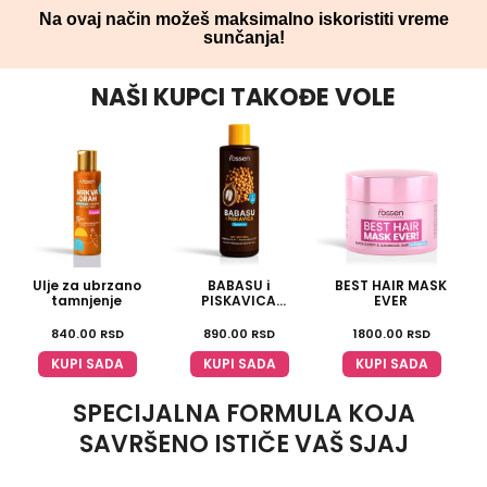
Na ovaj način možeš maksimalno iskoristiti vreme
sunčanja!
NAŠI KUPCI TAKOĐE VOLE
Ulje za ubrzano
BABASU i
BEST HAIR MASK
L
tamnjenje
PISKAVICA
EVER
multivitaminski
šampon
840.00
RSD
890.00
RSD
1800.00
RSD
KUPI SADA
KUPI SADA
KUPI SADA
SPECIJALNA FORMULA KOJA
SAVRŠENO ISTIČE VAŠ SJAJ