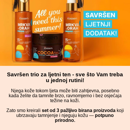
Savršen trio za ljetni ten - sve što Vam treba
u jednoj rutini!
Njega kože tokom ljeta može biti zahtjevna, posebno
kada želite da tamnite brzo, ravnomjerno i bez osjećaja
težine na koži.
Zato smo kreirali
set od 3 pažljivo birana proizvoda
koji
ubrzavaju tamnjenje i njeguju kožu —
potpuno
prirodno.