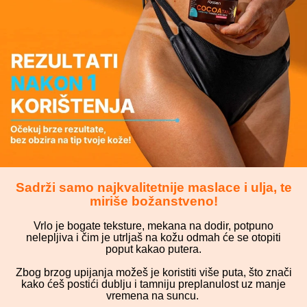
Sadrži samo najkvalitetnije maslace i ulja, te
miriše božanstveno!
Vrlo je bogate teksture, mekana na dodir, potpuno
nelepljiva i čim je utrljaš na kožu odmah će se otopiti
poput kakao putera.
Zbog brzog upijanja možeš je koristiti više puta, što znači
kako ćeš postići dublju i tamniju preplanulost uz manje
vremena na suncu.