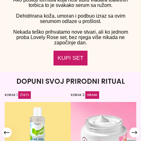
torbica to je svakako serum sa ružom.
Dehidrirana koža, umoran i podbuo izraz sa ovim
serumom odlaze u prošlost.
Nekada teško prihvatamo nove stvari, ali ko jednom
proba Lovely Rose set, bez njega više nikada ne
započinje dan.
KUPI SET
DOPUNI SVOJ PRIRODNI RITUAL
KORAK 1.
ČISTI
KORAK 2.
HRANI
KO