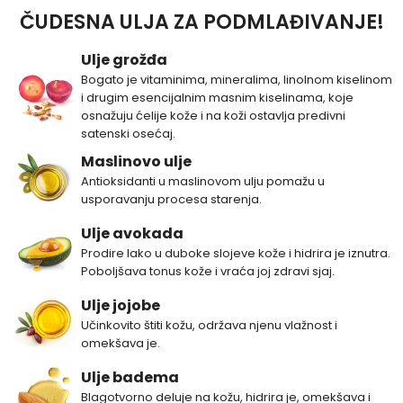
ČUDESNA ULJA ZA PODMLAĐIVANJE!
Ulje grožđa
Bogato je vitaminima, mineralima, linolnom kiselinom
i drugim esencijalnim masnim kiselinama, koje
osnažuju ćelije kože i na koži ostavlja predivni
satenski osećaj.
Maslinovo ulje
Antioksidanti u maslinovom ulju pomažu u
usporavanju procesa starenja.
Ulje avokada
Prodire lako u duboke slojeve kože i hidrira je iznutra.
Poboljšava tonus kože i vraća joj zdravi sjaj.
Ulje jojobe
Učinkovito štiti kožu, održava njenu vlažnost i
omekšava je.
Ulje badema
Blagotvorno deluje na kožu, hidrira je, omekšava i