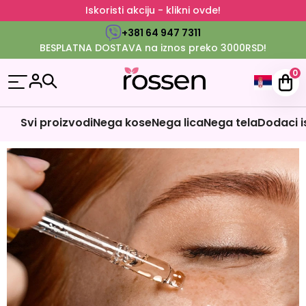
Iskoristi akciju - klikni ovde!
+381 64 947 7311
BESPLATNA DOSTAVA na iznos preko 3000RSD!
0
Svi proizvodi
Nega kose
Nega lica
Nega tela
Dodaci i