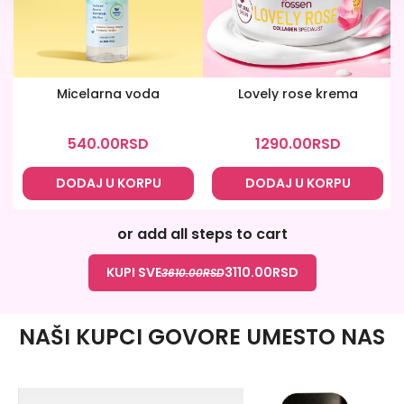
Micelarna voda
Lovely rose krema
540.00
RSD
1290.00
RSD
DODAJ U KORPU
DODAJ U KORPU
or add all steps to cart
KUPI SVE
3110.00
RSD
3610.00
RSD
NAŠI KUPCI GOVORE UMESTO NAS