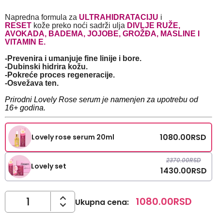
Napredna formula za
ULTRAHIDRATACIJU
i
RESET
kože preko noći sadrži ulja
DIVLJE RUŽE,
AVOKADA, BADEMA, JOJOBE, GROŽĐA, MASLINE I
VITAMIN E.
-Prevenira i umanjuje fine linije i bore.
-Dubinski hidrira kožu.
-Pokreće proces regeneracije.
-Osvežava ten.
Prirodni Lovely Rose serum je namenjen za upotrebu od
16+ godina.
1080.00
RSD
Lovely rose serum 20ml
2370.00
RSD
Lovely set
1430.00
RSD
1080.00
RSD
Ukupna cena
: