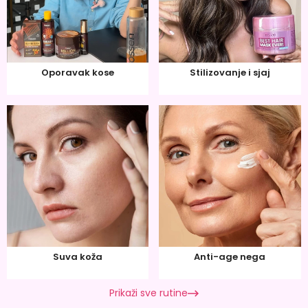
Oporavak kose
Stilizovanje i sjaj
Suva koža
Anti-age nega
Prikaži sve rutine