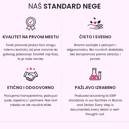
NAŠ
STANDARD NEGE
KVALITET NA PRVOM MESTU
ČISTO I SVESNO
Svaki proizvod prolazi kroz strogu
Biramo sastojke s pažnjom i
internu kontrolu, od prve sirovine do
odgovornošću. Bez suvišnih dodataka,
gotovog pakovanja. Kvalitet nije faza,
bez kompromisa prema zdravlju i
to je naša navika.
prirodi.
ETIČNO I ODGOVORNO
PAŽLJIVO IZRAĐENO
Poslujemo transparentno, poštujući
Produced according to GMP
ljude, zajednicu i partnere. Naš rast
standards in our facilities in Bosnia
nikada ne ide nauštrb etike.
and Serbia. Every step is
documented, every detail is well-
thought-out.