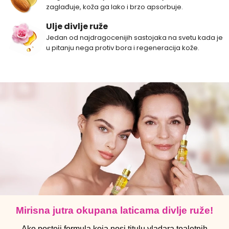
zaglađuje, koža ga lako i brzo apsorbuje.
Ulje divlje ruže
Jedan od najdragocenijih sastojaka na svetu kada je
u pitanju nega protiv bora i regeneracija kože.
Mirisna jutra okupana laticama divlje ruže!
Ako postoji formula koja nosi titulu vladara toaletnih