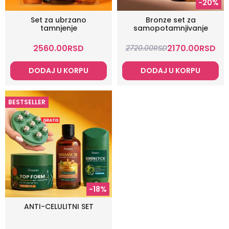
-20%
Set za ubrzano
Bronze set za
tamnjenje
samopotamnjivanje
2560.00
RSD
2170.00
RSD
2720.00
RSD
DODAJ U KORPU
DODAJ U KORPU
BESTSELLER
-18%
ANTI-CELULITNI SET