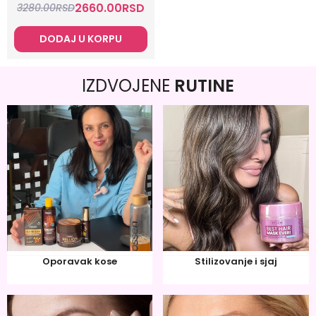
2660.00
RSD
3280.00
RSD
DODAJ U KORPU
IZDVOJENE
RUTINE
Oporavak kose
Stilizovanje i sjaj