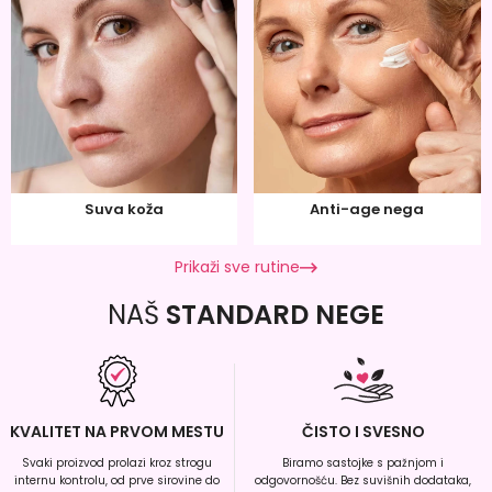
Suva koža
Anti-age nega
Prikaži sve rutine
NAŠ
STANDARD NEGE
KVALITET NA PRVOM MESTU
ČISTO I SVESNO
Svaki proizvod prolazi kroz strogu
Biramo sastojke s pažnjom i
internu kontrolu, od prve sirovine do
odgovornošću. Bez suvišnih dodataka,