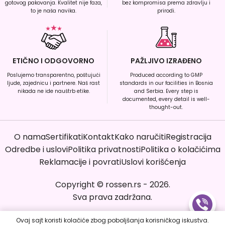
gotovog pakovanja. Kvalitet nije faza,
bez kompromisa prema zdravlju i
to je naša navika.
prirodi.
ETIČNO I ODGOVORNO
PAŽLJIVO IZRAĐENO
Poslujemo transparentno, poštujući
Produced according to GMP
ljude, zajednicu i partnere. Naš rast
standards in our facilities in Bosnia
nikada ne ide nauštrb etike.
and Serbia. Every step is
documented, every detail is well-
thought-out.
O nama
Sertifikati
Kontakt
Kako naručiti
Registracija
Odredbe i uslovi
Politika privatnosti
Politika o kolačićima
Reklamacije i povrati
Uslovi korišćenja
Copyright
©
rossen.rs
-
2026
.
Sva prava zadržana.
Ovaj sajt koristi kolačiće zbog poboljšanja korisničkog iskustva.