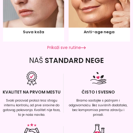
Suva koža
Anti-age nega
Prikaži sve rutine
NAŠ
STANDARD NEGE
KVALITET NA PRVOM MESTU
ČISTO I SVESNO
Svaki proizvod prolazi kroz strogu
Biramo sastojke s pažnjom i
internu kontrolu, od prve sirovine do
odgovornošću. Bez suvišnih dodataka,
gotovog pakovanja. Kvalitet nije faza,
bez kompromisa prema zdravlju i
to je naša navika.
prirodi.