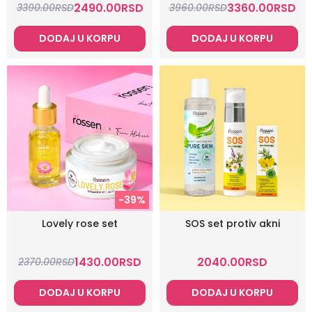
2490.00
RSD
3360.00
RSD
3390.00
RSD
3960.00
RSD
DODAJ U KORPU
DODAJ U KORPU
-39%
Lovely rose set
SOS set protiv akni
1430.00
RSD
2040.00
RSD
2370.00
RSD
DODAJ U KORPU
DODAJ U KORPU