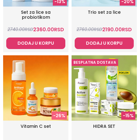
-13%
-20%
Set za lice sa
Trio set za lice
probiotikom
2360.00
RSD
2190.00
RSD
2740.00
RSD
2760.00
RSD
DODAJ U KORPU
DODAJ U KORPU
BESPLATNA DOSTAVA
-26%
-15%
Vitamin C set
HIDRA SET