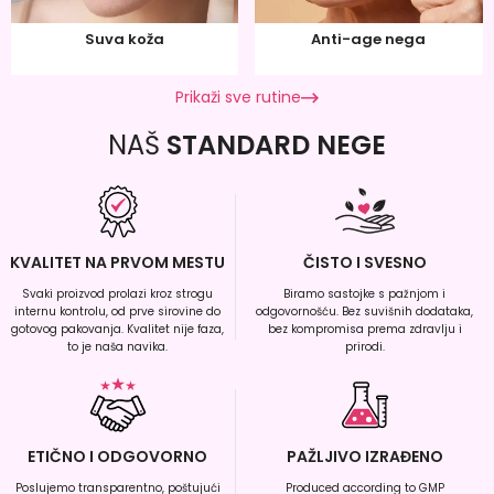
Suva koža
Anti-age nega
Prikaži sve rutine
NAŠ
STANDARD NEGE
KVALITET NA PRVOM MESTU
ČISTO I SVESNO
Svaki proizvod prolazi kroz strogu
Biramo sastojke s pažnjom i
internu kontrolu, od prve sirovine do
odgovornošću. Bez suvišnih dodataka,
gotovog pakovanja. Kvalitet nije faza,
bez kompromisa prema zdravlju i
to je naša navika.
prirodi.
ETIČNO I ODGOVORNO
PAŽLJIVO IZRAĐENO
Poslujemo transparentno, poštujući
Produced according to GMP