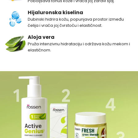
Poboljšava tonus kože i vraća joj zdravi sjaj.
Hijaluronska kiselina
Dubinski hidrira kožu, popunjava prostor između
ćelija i vraća joj čvrstoću i elastičnost.
Aloja vera
Pruža intenzivnu hidrataciju i održava kožu mekom i
elastičnom.