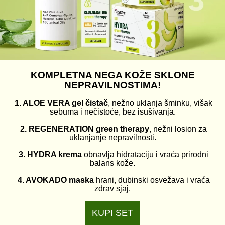
KOMPLETNA NEGA KOŽE SKLONE
NEPRAVILNOSTIMA!
1. ALOE VERA gel čistač
, nežno uklanja šminku, višak
sebuma i nečistoće, bez isušivanja.
2. REGENERATION green therapy
, nežni losion za
uklanjanje nepravilnosti.
3. HYDRA krema
obnavlja hidrataciju i vraća prirodni
balans kože.
4. AVOKADO maska
hrani, dubinski osvežava i vraća
zdrav sjaj.
KUPI SET