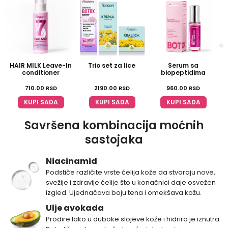
HAIR MILK Leave-In
Trio set za lice
Serum sa
conditioner
biopeptidima
710.00
RSD
2190.00
RSD
960.00
RSD
KUPI SADA
KUPI SADA
KUPI SADA
Savršena kombinacija moćnih
sastojaka
Niacinamid
Podstiče različite vrste ćelija kože da stvaraju nove,
svežije i zdravije ćelije što u konačnici daje osvežen
izgled. Ujednačava boju tena i omekšava kožu.
Ulje avokada
Prodire lako u duboke slojeve kože i hidrira je iznutra.