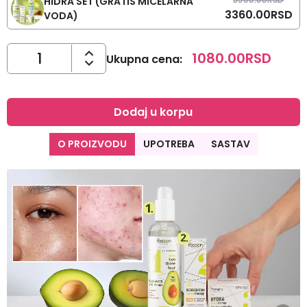
HIDRA SET (GRATIS MICELARNA
3360.00
RSD
VODA)
1080.00
RSD
Ukupna cena
:
Dodaj u korpu
O PROIZVODU
UPOTREBA
SASTAV