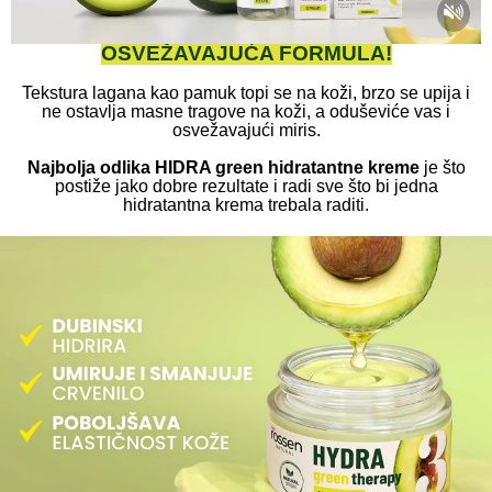
OSVEŽAVAJUĆA FORMULA!
Tekstura lagana kao pamuk topi se na koži, brzo se upija i
ne ostavlja masne tragove na koži, a oduševiće vas i
osvežavajući miris.
Najbolja odlika HIDRA green hidratantne kreme
je što
postiže jako dobre rezultate i radi sve što bi jedna
hidratantna krema trebala raditi.