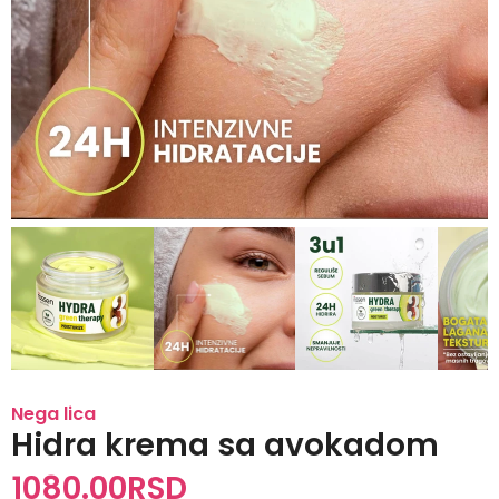
Nega lica
Hidra krema sa avokadom
1080.00
RSD