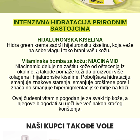
INTENZIVNA HIDRATACIJA PRIRODNIM
SASTOJCIMA
HIJALURONSKA KISELINA
Hidra green krema sadrži hijaluronsku kiselinu, koja veže
na sebe vlagu i tako hrani vašu kožu.
Vitaminska bomba za kožu: NIACINAMID
Niacinamid deluje na zaštitu kože od oštećenja iz
okoline, a takođe pomaže koži da proizvodi više
kolagena i hijaluronske kiseline. Poboljšava hidrataciju,
smanjuje znakove starenja, smanjuje proširene pore i
značajno smanjuje hiperpigmentacijske mrlje na koži.
Ovaj čudesni vitamin pogodan je za svaki tip kože, a
njegove blagodati su uočljive već nakon kraćeg
korištenja.
NAŠI KUPCI TAKOĐE VOLE