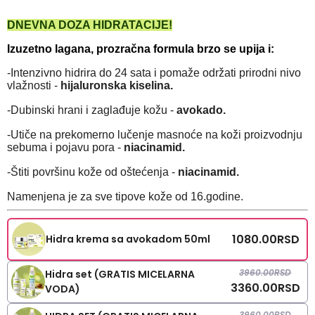
DNEVNA DOZA HIDRATACIJE!
Izuzetno lagana, prozračna formula brzo se upija i:
-Intenzivno hidrira do 24 sata i pomaže održati prirodni nivo
vlažnosti -
hijaluronska kiselina.
-Dubinski hrani i zaglađuje kožu -
avokado.
-Utiče na prekomerno lučenje masnoće na koži proizvodnju
sebuma i pojavu pora -
niacinamid.
-Štiti površinu kože od oštećenja -
niacinamid.
Namenjena je za sve tipove kože od 16.godine.
1080.00
RSD
Hidra krema sa avokadom 50ml
3960.00
RSD
Hidra set (GRATIS MICELARNA
3360.00
RSD
VODA)
3960.00
RSD