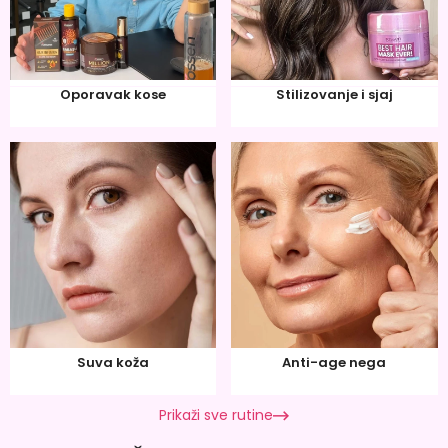
Oporavak kose
Stilizovanje i sjaj
Suva koža
Anti-age nega
Prikaži sve rutine