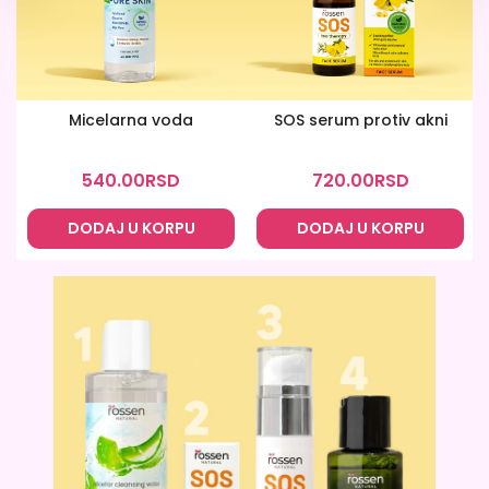
Micelarna voda
SOS serum protiv akni
540.00
RSD
720.00
RSD
DODAJ U KORPU
DODAJ U KORPU