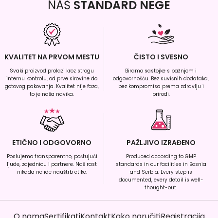
NAŠ
STANDARD NEGE
KVALITET NA PRVOM MESTU
ČISTO I SVESNO
Svaki proizvod prolazi kroz strogu
Biramo sastojke s pažnjom i
internu kontrolu, od prve sirovine do
odgovornošću. Bez suvišnih dodataka,
gotovog pakovanja. Kvalitet nije faza,
bez kompromisa prema zdravlju i
to je naša navika.
prirodi.
ETIČNO I ODGOVORNO
PAŽLJIVO IZRAĐENO
Poslujemo transparentno, poštujući
Produced according to GMP
ljude, zajednicu i partnere. Naš rast
standards in our facilities in Bosnia
nikada ne ide nauštrb etike.
and Serbia. Every step is
documented, every detail is well-
thought-out.
O nama
Sertifikati
Kontakt
Kako naručiti
Registracija