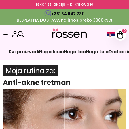
Iskoristi akciju - klikni ovde!
+381 64 947 7311
BESPLATNA DOSTAVA na iznos preko 3000RSD!
0
Svi proizvodi
Nega kose
Nega lica
Nega tela
Dodaci i
Moja rutina za
Anti-akne tretman