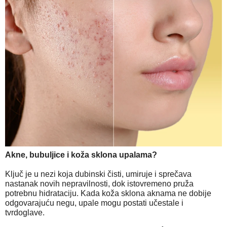
Akne, bubuljice i koža sklona upalama?
Ključ je u nezi koja dubinski čisti, umiruje i sprečava
nastanak novih nepravilnosti, dok istovremeno pruža
potrebnu hidrataciju. Kada koža sklona aknama ne dobije
odgovarajuću negu, upale mogu postati učestale i
tvrdoglave.