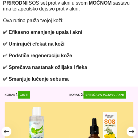
PRIRODNI
SOS set protiv akni u svom
MOĆNOM
sastavu
ima terapeutsko dejstvo protiv akni.
Ova rutina pruža tvojoj koži:
✅ Efikasno smanjenje upala i akni
✅ Umirujući efekat na koži
✅ Podstiče regeneraciju kože
✅ Sprečava nastanak ožiljaka i fleka
✅ Smanjuje lučenje sebuma
KORAK 1.
ČISTI
KORAK 2.
SPREČAVA POJAVU AKNI
KO